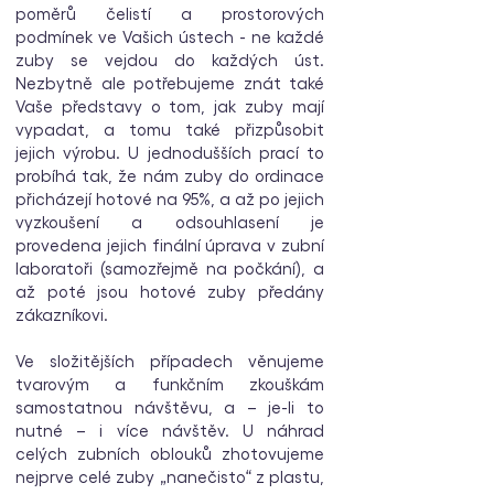
poměrů čelistí a prostorových
podmínek ve Vašich ústech - ne každé
zuby se vejdou do každých úst.
Nezbytně ale potřebujeme znát také
Vaše představy o tom, jak zuby mají
vypadat, a tomu také přizpůsobit
jejich výrobu. U jednodušších prací to
probíhá tak, že nám zuby do ordinace
přicházejí hotové na 95%, a až po jejich
vyzkoušení a odsouhlasení je
provedena jejich finální úprava v zubní
laboratoři (samozřejmě na počkání), a
až poté jsou hotové zuby předány
zákazníkovi.
Ve složitějších případech věnujeme
tvarovým a funkčním zkouškám
samostatnou návštěvu, a – je-li to
nutné – i více návštěv. U náhrad
celých zubních oblouků zhotovujeme
nejprve celé zuby „nanečisto“ z plastu,