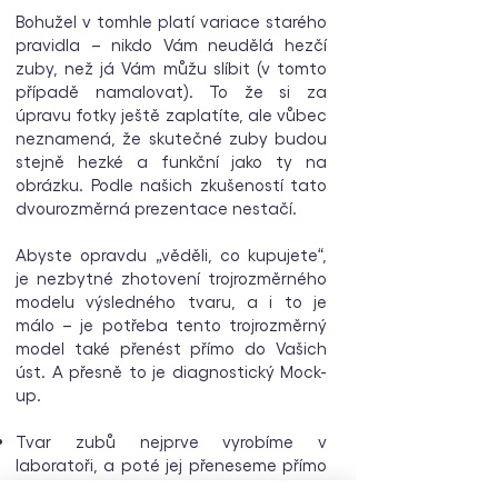
Bohužel v tomhle platí variace starého
pravidla – nikdo Vám neudělá hezčí
zuby, než já Vám můžu slíbit (v tomto
případě namalovat). To že si za
úpravu fotky ještě zaplatíte, ale vůbec
neznamená, že skutečné zuby budou
stejně hezké a funkční jako ty na
obrázku. Podle našich zkušeností tato
dvourozměrná prezentace nestačí.
Abyste opravdu „věděli, co kupujete“,
je nezbytné zhotovení trojrozměrného
modelu výsledného tvaru, a i to je
málo – je potřeba tento trojrozměrný
model také přenést přímo do Vašich
úst. A přesně to je diagnostický Mock-
up.
Tvar zubů nejprve vyrobíme v
laboratoři, a poté jej přeneseme přímo
na Vaše zuby, aniž bychom do nich