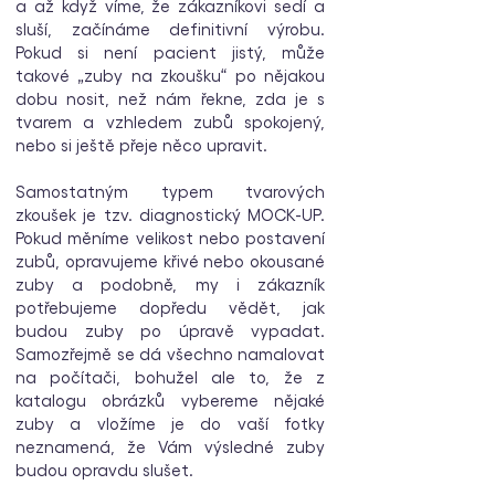
a až když víme, že zákazníkovi sedí a
sluší, začínáme definitivní výrobu.
Pokud si není pacient jistý, může
takové „zuby na zkoušku“ po nějakou
dobu nosit, než nám řekne, zda je s
tvarem a vzhledem zubů spokojený,
nebo si ještě přeje něco upravit.
Samostatným typem tvarových
zkoušek je tzv. diagnostický MOCK-UP.
Pokud měníme velikost nebo postavení
zubů, opravujeme křivé nebo okousané
zuby a podobně, my i zákazník
potřebujeme dopředu vědět, jak
budou zuby po úpravě vypadat.
Samozřejmě se dá všechno namalovat
na počítači, bohužel ale to, že z
katalogu obrázků vybereme nějaké
zuby a vložíme je do vaší fotky
neznamená, že Vám výsledné zuby
budou opravdu slušet.