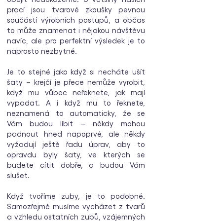
prací jsou tvarové zkoušky pevnou
součástí výrobních postupů, a občas
to může znamenat i nějakou návštěvu
navíc, ale pro perfektní výsledek je to
naprosto nezbytné.
Je to stejné jako když si necháte ušít
šaty – krejčí je přece nemůže vyrobit,
když mu vůbec neřeknete, jak mají
vypadat. A i když mu to řeknete,
neznamená to automaticky, že se
Vám budou líbit – někdy mohou
padnout hned napoprvé, ale někdy
vyžadují ještě řadu úprav, aby to
opravdu byly šaty, ve kterých se
budete cítit dobře, a budou Vám
slušet.
Když tvoříme zuby, je to podobné.
Samozřejmě musíme vycházet z tvarů
a vzhledu ostatních zubů, vzájemných