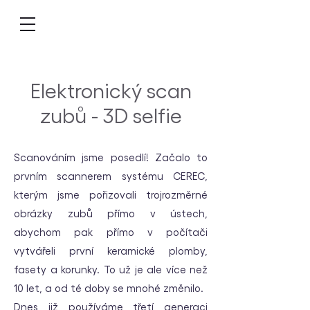
Elektronický scan
zubů - 3D selfie
Scanováním jsme posedlí! Začalo to
prvním scannerem systému CEREC,
kterým jsme pořizovali trojrozměrné
obrázky zubů přímo v ústech,
abychom pak přímo v počítači
vytvářeli první keramické plomby,
fasety a korunky. To už je ale více než
10 let, a od té doby se mnohé změnilo.
Dnes již používáme třetí generaci