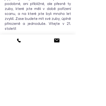
podobné, ani přibližné, ale přesně ty
zuby, které jste měli v době pořízení
scanu, a na které jste byli mnoho let
zvyklí. Zase budete mít své zuby, úplně
přirozeně a jednoduše. Vítejte v 21.
století!
Klinika estetické stomatologie
Naše adresa
Václavské náměstí 794/38
110 00 Praha 1
Pasáž Paláce Rokoko 4.patro
Fakturační údaje
Václavské náměstí 794/38
110 00 Praha 1
Pasáž Paláce Rokoko 4.patro
IČ:
26201127