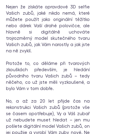
Nejen že získáte opravdové 3D selfie
Vašich zubů, jaké nikdo nemá, které
můžete použít jako originální těžítko
nebo dárek Vaší drahé polovičce, ale
hlavně si digitálně uchováte
trojrozměrný model skutečného tvaru
Vašich zubů, jak Vám narostly a jak jste
na ně zvyklí.
Protože to, co děláme při tvarových
zkouškách především, je hledání
původního tvaru Vašich zubů – tedy
něčeho, co už jste měli vyzkoušené, a
bylo Vám v tom dobře.
No, a až za 20 let přijde čas na
rekonstrukci Vašich zubů (protože vše
se časem opotřebuje), Vy a Váš zubař
už nebudete muset hledat – jen mu
pošlete digitální model Vašich zubů, on
jej použije a vyrobí Vám zuby nové. Ne