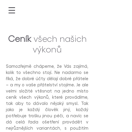
Ceník
všech
našich
výkonů
Samozřejmě chápeme, že Vás zajímá,
kolik to všechno stojí. Ne nadarmo se
říká, že dobré účty dělají dobré přátele
– a my o vaše přátelství stojíme. Je ale
velmi složité vtěsnat na jedno místo
ceník všech výkonů, které provádíme,
tak aby to dávalo nějaký smysl. Tak
jako je každý člověk jiný, každý
potřebuje trošku jinou péči, a navíc se
dá celá řada ošetření provádět v
nejrůznějších variantách, s použitím