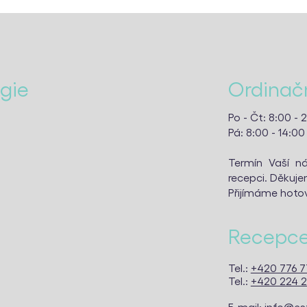
ogie
Ordinačn
Po - Čt: 8:00 - 
Pá: 8:00 - 14:00
Termín Vaší ná
recepci. Děkuj
Přijímáme hotov
Recepc
Tel.:
+420 776 7
Tel.:
+420 224 2
E-mail:
info@es