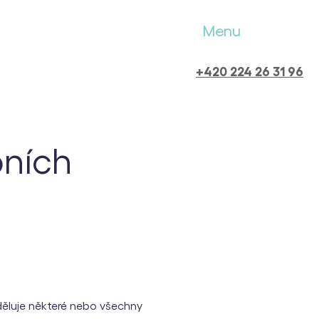
Menu
+420 224 26 31 96
ních
děluje některé nebo všechny