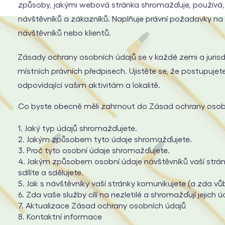
způsoby, jakými webová stránka shromažďuje, používá, s
návštěvníků a zákazníků. Naplňuje právní požadavky na
návštěvníků nebo klientů.
Zásady ochrany osobních údajů se v každé zemi a jurisdikc
místních právních předpisech. Ujistěte se, že postupujete
odpovídající vašim aktivitám a lokalitě.
Co byste obecně měli zahrnout do Zásad ochrany osob
1. Jaký typ údajů shromažďujete.
2. Jakým způsobem tyto údaje shromažďujete.
3. Proč tyto osobní údaje shromažďujete.
4. Jakým způsobem osobní údaje návštěvníků vaší strán
sdílíte a sdělujete.
5. Jak s návštěvníky vaší stránky komunikujete (a zda vů
6. Zda vaše služby cílí na nezletilé a shromažďují jejich ú
7. Aktualizace Zásad ochrany osobních údajů
8. Kontaktní informace