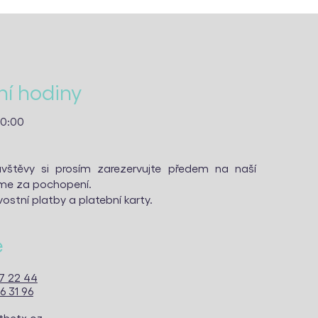
í hodiny
20:00
vštěvy si prosím zarezervujte předem na naší
eme za pochopení.
ostní platby a platební karty.
e
7 22 44
6 31 96
thetx.cz