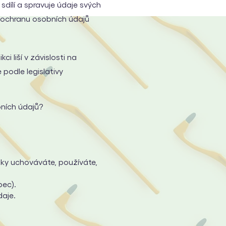
dílí a spravuje údaje svých
 ochranu osobních údajů
i liší v závislosti na
 podle legislativy
ních údajů?
ky uchováváte, používáte,
bec).
daje.