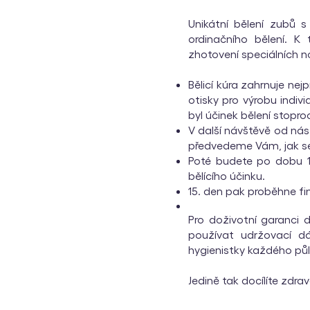
Unikátní bělení zubů 
ordinačního bělení. K
zhotovení speciálních n
Bělicí kúra zahrnuje nej
otisky pro výrobu indiv
byl účinek bělení stopro
V další návštěvě od nás
předvedeme Vám, jak se
Poté budete po dobu 14
bělícího účinku.
15. den pak proběhne finá
Pro doživotní garanci 
používat udržovací dá
hygienistky každého půl
Jedině tak docílíte zdr