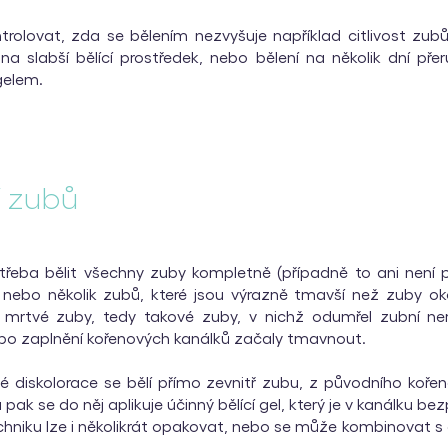
trolovat, zda se bělením nezvyšuje například citlivost zu
 na slabší bělící prostředek, nebo bělení na několik dní př
gelem.
í zubů
třeba bělit všechny zuby kompletně (případně to ani není p
 nebo několik zubů, které jsou výrazně tmavší než zuby okol
 mrtvé zuby, tedy takové zuby, v nichž odumřel zubní ner
 po zaplnění kořenových kanálků začaly tmavnout.
né diskolorace se bělí přímo zevnitř zubu, z původního koře
 pak se do něj aplikuje účinný bělící gel, který je v kanálku be
chniku lze i několikrát opakovat, nebo se může kombinovat s