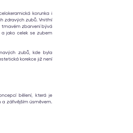
celokeramická korunka i
ch zdravých zubů. Vnitřní
eho tmavém zbarvení bývá
, a jako celek se zubem
tmavých zubů, kde byla
tetická korekce již není
ncepcí bělení, která je
m a zářivějším úsměvem.