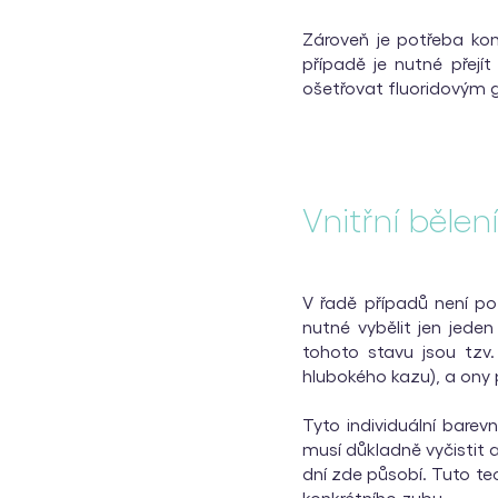
Zároveň je potřeba kon
případě je nutné přejít
ošetřovat fluoridovým 
Vnitřní bělen
V řadě případů není po
nutné vybělit jen jeden
tohoto stavu jsou tzv.
hlubokého kazu), a ony
Tyto individuální barev
musí důkladně vyčistit a
dní zde působí. Tuto te
konkrétního zubu.