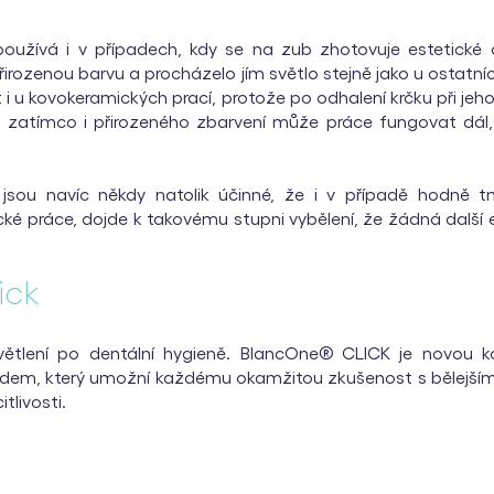
oužívá i v případech, kdy se na zub zhotovuje estetické 
řirozenou barvu a procházelo jím světlo stejně jako u ostatní
t i u kovokeramických prací, protože po odhalení krčku při j
, zatímco i přirozeného zbarvení může práce fungovat dál
í jsou navíc někdy natolik účinné, že i v případě hodně 
é práce, dojde k takovému stupni vybělení, že žádná další es
ick
světlení po dentální hygieně. BlancOne® CLICK je novou ko
dem, který umožní každému okamžitou zkušenost s bělejší
itlivosti.