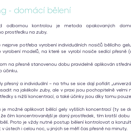
g - domácí bělení
od odbornou kontrolou je metoda opakovaných domác
ho prostředku na zuby.
e nejprve potřeba vyrobení individuálních nosičů bělícího gel
 vyrobení modelů, na které se vyrobí nosiče sedící přesně 
om na přesně stanovenou dobu pravidelně aplikován středně s
 účinku.
 přesný a individuální – na trhu se sice dají pořídit „univerzál
sadit na jakékoliv zuby, ale v praxi jsou pochopitelně velmi 
ostředky s nižší koncentrací, a také účinky jsou díky tomu pouz
ů je možné aplikovat bělící gely vyšších koncentrací (ty se d
í, že čím koncentrovanější je daný prostředek, tím kratší dob
vybělí. Proto je vždy nutné postup bělení kontrolovat a konzu
v ústech i celou noc, u jiných se měří čas přesně na minuty.