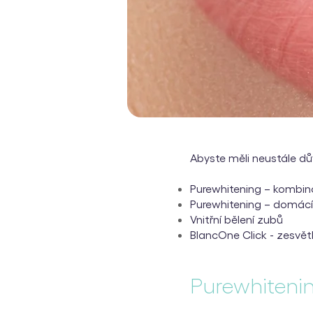
Abyste měli neustále d
Purewhitening – kombin
Purewhitening – domácí b
Vnitřní bělení zubů
BlancOne Click - zesvět
Purewhiteni