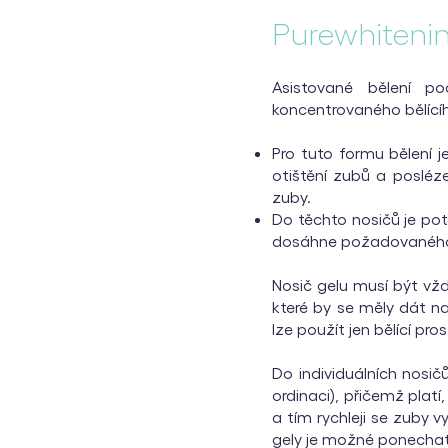
Purewhitenin
Asistované bělení p
koncentrovaného bělící
Pro tuto formu bělení j
otištění zubů a posléze
zuby.
Do těchto nosičů je pot
dosáhne požadovaného
Nosič gelu musí být vždy
které by se měly dát na
lze použít jen bělící pr
Do individuálních nosič
ordinaci), přičemž plat
a tím rychleji se zuby 
gely je možné ponechat 