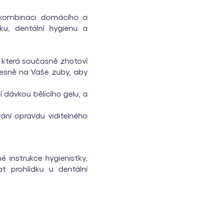
a kombinaci domácího a
ku, dentální hygienu a
y, která současně zhotoví
přesně na Vaše zuby, aby
 dávkou bělícího gelu, a
ání opravdu viditelného
 instrukce hygienistky,
t prohlídku u dentální