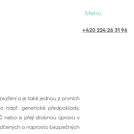
Menu
+420 224 26 31 96
ezření a je také jednou z prvních
ko např. genetické předpoklady,
bů nebo si přejí drobnou úpravu v
svědčených a naprosto bezpečných