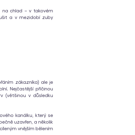
bů na chlad – v takovém
erušit a v mezidobí zuby
řáním zákazníka) ale je
ní. Nejčastější příčinou
v (většinou v důsledku
nového kanálku, který se
zpečně uzavřen, a několik
 cíleným vnějším bělením