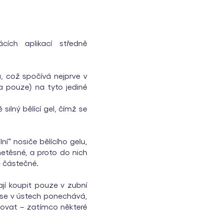
ích aplikací středně
u, což spočívá nejprve v
(a pouze) na tyto jediné
ilný bělící gel, čímž se
ní“ nosiče bělícího gelu,
netěsné, a proto do nich
e částečné.
ají koupit pouze v zubní
u se v ústech ponechává,
ltovat – zatímco některé