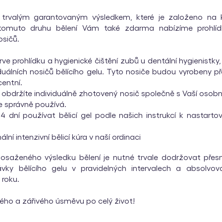
s trvalým garantovaným výsledkem, které je založeno n
 tomuto druhu bělení Vám také zdarma nabízíme prohlíd
osičů.
prve prohlídku a hygienické čištění zubů u dentální hygienistk
iduálních nosičů bělícího gelu. Tyto nosiče budou vyrobeny 
centní.
 obdržíte individuálně zhotovený nosič společně s Vaší osobní
 správně používá.
 dní používat bělicí gel podle našich instrukcí k nastartov
lní intenzivní bělicí kúra v naší ordinaci
dosaženého výsledku bělení je nutné trvale dodržovat přesné
vky bělícího gelu v pravidelných intervalech a absolvova
 roku.
avého a zářivého úsměvu po celý život!