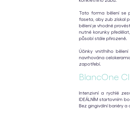
Tato forma bělení se p
faseta, aby zub získal p
bělení je vhodné provés
nutné korunky předělat
působí stále přirozeně.
Účinky vnitřního bělen
navrhována celokeramick
zapotřebí.
BlancOne Cl
Intenzivní a rychlé ze
IDEÁLNÍM startovním bo
Bez gingivální bariéry a c