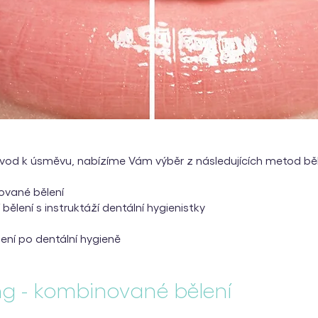
ůvod k úsměvu, nabízíme Vám výběr z následujících metod běl
ované bělení
ělení s instruktáží dentální hygienistky
lení po dentální hygieně
ng - kombinované bělení