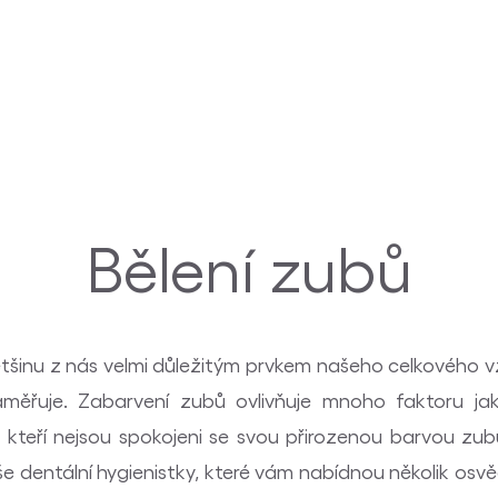
Bělení zubů
ětšinu z nás velmi důležitým prvkem našeho celkového vz
aměřuje. Zabarvení zubů ovlivňuje mnoho faktoru ja
, kteří nejsou spokojeni se svou přirozenou barvou zu
še dentální hygienistky, které vám nabídnou několik o