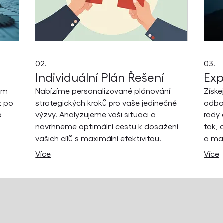
02.
03.
Individuální Plán Řešení
Exp
šim
Nabízíme personalizované plánování
Získe
ž po
strategických kroků pro vaše jedinečné
odbo
o
výzvy. Analyzujeme vaši situaci a
rady 
navrhneme optimální cestu k dosažení
tak,
vašich cílů s maximální efektivitou.
a max
Více
Více