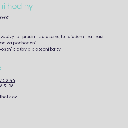
í hodiny
20:00
vštěvy si prosím zarezervujte předem na naší
eme za pochopení.
ostní platby a platební karty.
e
7 22 44
6 31 96
thetx.cz