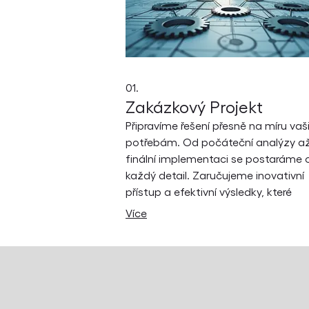
01.
Zakázkový Projekt
Připravíme řešení přesně na míru va
potřebám. Od počáteční analýzy a
finální implementaci se postaráme 
každý detail. Zaručujeme inovativní
přístup a efektivní výsledky, které
posunou vaše podnikání vpřed.
Více